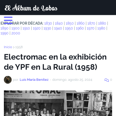
EXPLORAR POR DÉCADA:
1830
|
1840
|
1850
|
1860
|
1870
|
1880
|
1890
|
1900
|
1910
|
1920
|
1930
|
1940
|
1950
|
1960
|
1970
|
1980
|
1990
|
2000
Inicio
1958
Electromac en la exhibición
de YPF en La Rural (1958)
por
Luis María Benítez
-
domingo, agosto 25, 2024
0