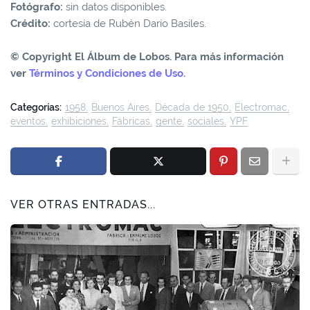
Fotógrafo:
sin datos disponibles.
Crédito:
cortesía de Rubén Darío Basiles.
© Copyright El Álbum de Lobos. Para más información
ver
Términos y Condiciones de Uso
.
Categorías:
1958
Buenos Aires
Década de 1950
Electromac
eventos
exhibiciones
Fábricas
gente
sociales
YPF
VER OTRAS ENTRADAS...