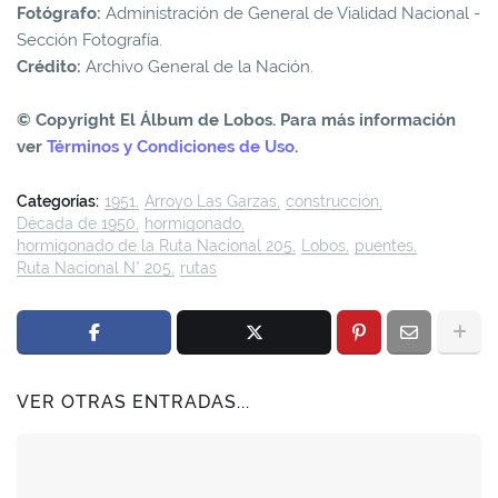
Fotógrafo:
Administración de General de Vialidad Nacional -
Sección Fotografía.
Crédito:
Archivo General de la Nación.
© Copyright El Álbum de Lobos. Para más información
ver
Términos y Condiciones de Uso
.
Categorías:
1951
Arroyo Las Garzas
construcción
Década de 1950
hormigonado
hormigonado de la Ruta Nacional 205
Lobos
puentes
Ruta Nacional N° 205
rutas
VER OTRAS ENTRADAS...