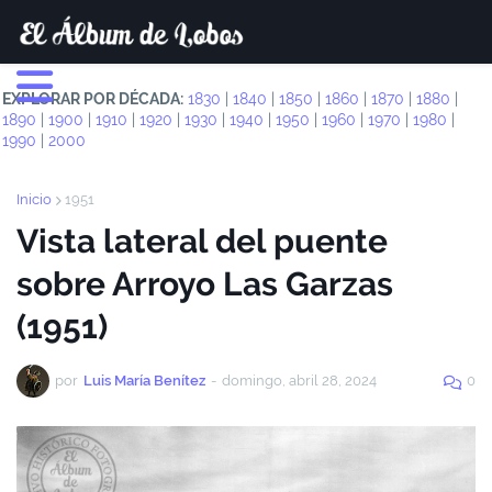
EXPLORAR POR DÉCADA:
1830
|
1840
|
1850
|
1860
|
1870
|
1880
|
1890
|
1900
|
1910
|
1920
|
1930
|
1940
|
1950
|
1960
|
1970
|
1980
|
1990
|
2000
Inicio
1951
Vista lateral del puente
sobre Arroyo Las Garzas
(1951)
por
Luis María Benítez
-
domingo, abril 28, 2024
0