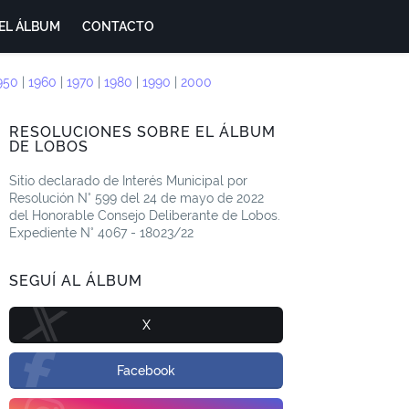
EL ÁLBUM
CONTACTO
950
|
1960
|
1970
|
1980
|
1990
|
2000
RESOLUCIONES SOBRE EL ÁLBUM
DE LOBOS
Sitio declarado de Interés Municipal por
Resolución N° 599 del 24 de mayo de 2022
del Honorable Consejo Deliberante de Lobos.
Expediente N° 4067 - 18023/22
SEGUÍ AL ÁLBUM
X
Facebook