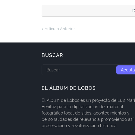
D
Artículo Anterior
BUSCAR
EL ÁLBUM DE LOBOS
El Álbum de Lobos es un proyecto de Luis Mar
Benítez para la digitalización del material
fotográfico local de sitios, acontecimientos y
personalidades de relevancia promoviendo así 
preservación y revalorización histórica.