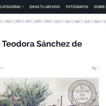
CATEGORÍAS
ENVIÁ TU ARCHIVO
FOTÓGRAFOS
SOBRE 
40
|
1850
|
1860
|
1870
|
1880
|
1890
|
1900
|
1910
|
1920
|
1930
|
1940
|
1
to Teodora Sánchez de
021
3