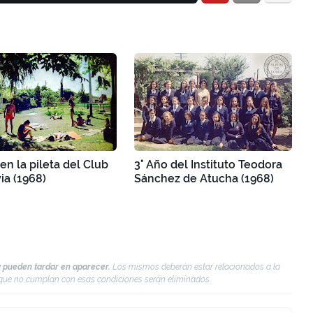
en la pileta del Club
3° Año del Instituto Teodora
ia (1968)
Sánchez de Atucha (1968)
 pueden tardar en aparecer.
Los mismos deberán estar relacionados a la
s que no cumplan con esas condiciones serán eliminados.