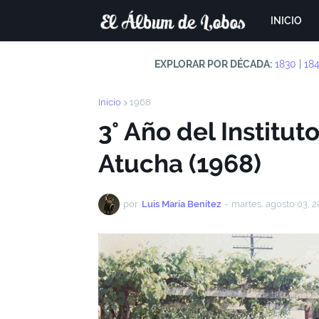
INICIO
EXPLORAR POR DÉCADA:
1830
|
18
Inicio
1968
3° Año del Institu
Atucha (1968)
por
Luis María Benítez
-
martes, agosto 03, 2