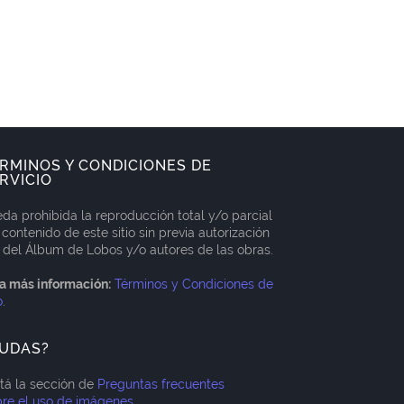
RMINOS Y CONDICIONES DE
RVICIO
da prohibida la reproducción total y/o parcial
 contenido de este sitio sin previa autorización
 del Álbum de Lobos y/o autores de las obras.
a más información:
Términos y Condiciones de
o
.
UDAS?
itá la sección de
Preguntas frecuentes
re el uso de imágenes