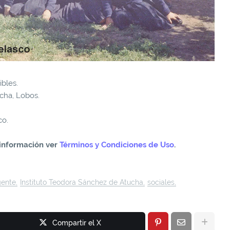
ibles.
cha, Lobos.
co.
información ver
Términos y Condiciones de Uso
.
gente
Instituto Teodora Sánchez de Atucha
sociales
Compartir el X