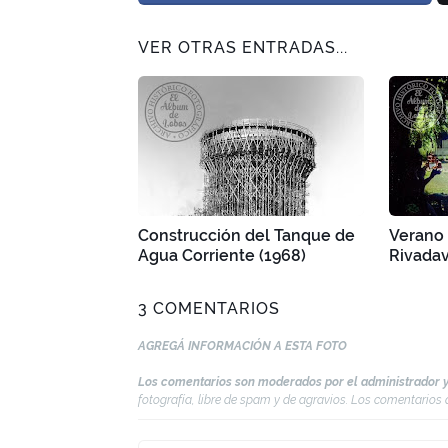
VER OTRAS ENTRADAS...
Construcción del Tanque de
Verano 
Agua Corriente (1968)
Rivadav
3 COMENTARIOS
AGREGÁ INFORMACIÓN A ESTA FOTO
Los comentarios son moderados por el administrador y
fotografía, libre de spam y de agravios. Los comentario