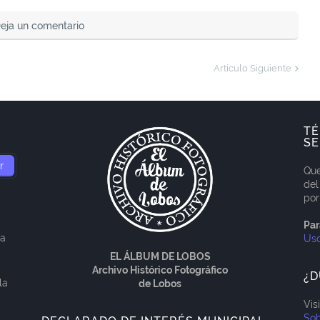
eja un comentario
Artículo Siguiente
TÉ
SE
Que
del
por
Par
ía
Us
EL ÁLBUM DE LOBOS
Archivo Histórico Fotográfico
¿D
la
de Lobos
Vis
Sob