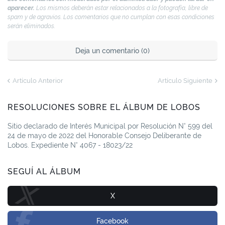
aparecer.
Los mismos deberán estar relacionados a la fotografía, libre de
spam y de agravios. Los comentarios que no cumplan con esas condiciones
serán eliminados.
Deja un comentario (0)
Artículo Anterior
Artículo Siguiente
RESOLUCIONES SOBRE EL ÁLBUM DE LOBOS
Sitio declarado de Interés Municipal por Resolución N° 599 del
24 de mayo de 2022 del Honorable Consejo Deliberante de
Lobos. Expediente N° 4067 - 18023/22
SEGUÍ AL ÁLBUM
X
Facebook