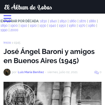
EXPLORAR POR DÉCADA:
1830
|
1840
|
1850
|
1860
|
1870
|
1880
|
1890
|
1900
|
1910
|
1920
|
1930
|
1940
|
1950
|
1960
|
1970
|
1980
|
1990
|
2000
Inicio
1945
José Ángel Baroni y amigos
en Buenos Aires (1945)
por
Luis María Benítez
-
viernes, julio 02, 2021
0