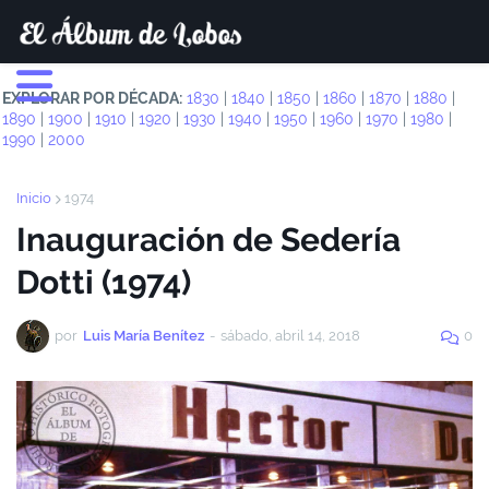
EXPLORAR POR DÉCADA:
1830
|
1840
|
1850
|
1860
|
1870
|
1880
|
1890
|
1900
|
1910
|
1920
|
1930
|
1940
|
1950
|
1960
|
1970
|
1980
|
1990
|
2000
Inicio
1974
Inauguración de Sedería
Dotti (1974)
por
Luis María Benítez
-
sábado, abril 14, 2018
0