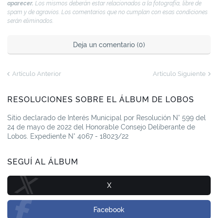
aparecer.
Los mismos deberán estar relacionados a la fotografía, libre de
spam y de agravios. Los comentarios que no cumplan con esas condiciones
serán eliminados.
Deja un comentario (0)
Artículo Anterior
Artículo Siguiente
RESOLUCIONES SOBRE EL ÁLBUM DE LOBOS
Sitio declarado de Interés Municipal por Resolución N° 599 del
24 de mayo de 2022 del Honorable Consejo Deliberante de
Lobos. Expediente N° 4067 - 18023/22
SEGUÍ AL ÁLBUM
X
Facebook