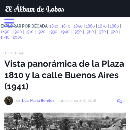
EXPLORAR POR DÉCADA:
1830
|
1840
|
1850
|
1860
|
1870
|
1880
|
1890
|
1900
|
1910
|
1920
|
1930
|
1940
|
1950
|
1960
|
1970
|
1980
|
1990
|
2000
Inicio
1941
Vista panorámica de la Plaza
1810 y la calle Buenos Aires
(1941)
por
Luis María Benítez
-
lunes, enero 29, 2018
0