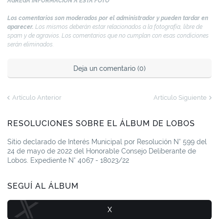
AGREGÁ INFORMACIÓN A ESTA FOTO
Los comentarios son moderados por el administrador y pueden tardar en
aparecer.
Los mismos deberán estar relacionados a la fotografía, libre de
spam y de agravios. Los comentarios que no cumplan con esas condiciones
serán eliminados.
Deja un comentario (0)
Artículo Anterior
Artículo Siguiente
RESOLUCIONES SOBRE EL ÁLBUM DE LOBOS
Sitio declarado de Interés Municipal por Resolución N° 599 del
24 de mayo de 2022 del Honorable Consejo Deliberante de
Lobos. Expediente N° 4067 - 18023/22
SEGUÍ AL ÁLBUM
X