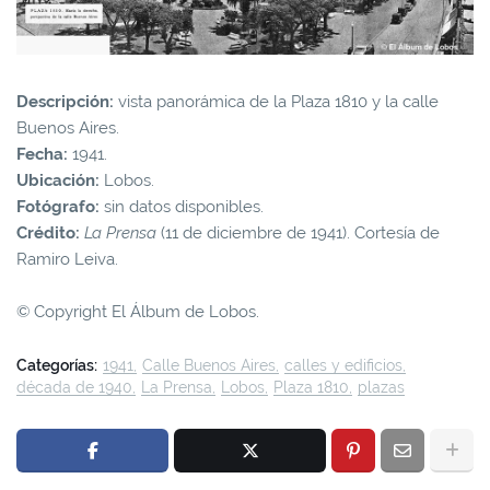
Descripción:
vista panorámica de la Plaza 1810 y la calle
Buenos Aires.
Fecha:
1941.
Ubicación:
Lobos.
Fotógrafo:
sin datos disponibles.
Crédito:
La Prensa
(11 de diciembre de 1941). Cortesía de
Ramiro Leiva.
© Copyright El Álbum de Lobos.
Categorías:
1941
Calle Buenos Aires
calles y edificios
década de 1940
La Prensa
Lobos
Plaza 1810
plazas