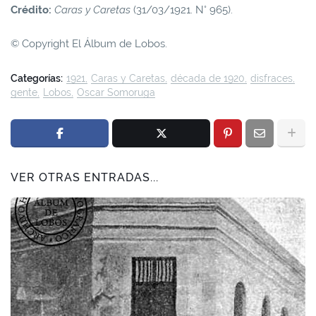
Crédito:
Caras y Caretas
(31/03/1921. N° 965).
© Copyright El Álbum de Lobos.
Categorías:
1921
Caras y Caretas
década de 1920
disfraces
gente
Lobos
Oscar Somoruga
VER OTRAS ENTRADAS...