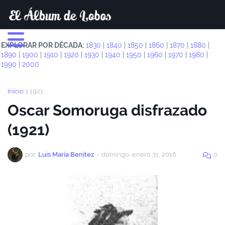
EXPLORAR POR DÉCADA:
1830
|
1840
|
1850
|
1860
|
1870
|
1880
|
1890
|
1900
|
1910
|
1920
|
1930
|
1940
|
1950
|
1960
|
1970
|
1980
|
1990
|
2000
Inicio
1921
Oscar Somoruga disfrazado
(1921)
por
Luis María Benítez
-
domingo, enero 31, 2016
0