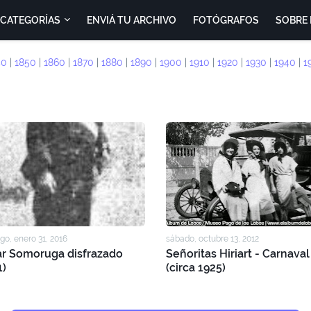
CATEGORÍAS
ENVIÁ TU ARCHIVO
FOTÓGRAFOS
SOBRE 
40
|
1850
|
1860
|
1870
|
1880
|
1890
|
1900
|
1910
|
1920
|
1930
|
1940
|
1
o, enero 31, 2016
sábado, octubre 13, 2012
r Somoruga disfrazado
Señoritas Hiriart - Carnaval
1)
(circa 1925)