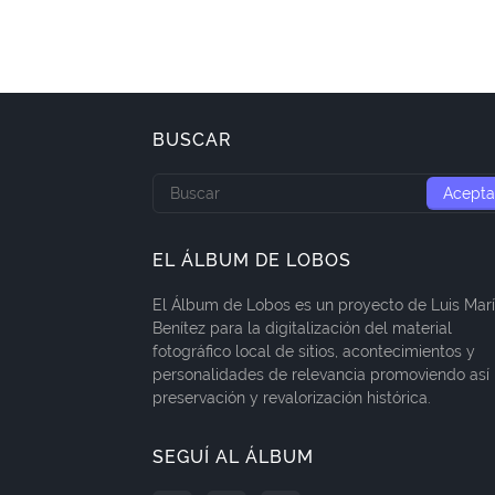
BUSCAR
EL ÁLBUM DE LOBOS
El Álbum de Lobos es un proyecto de Luis Mar
Benítez para la digitalización del material
fotográfico local de sitios, acontecimientos y
personalidades de relevancia promoviendo así 
preservación y revalorización histórica.
SEGUÍ AL ÁLBUM