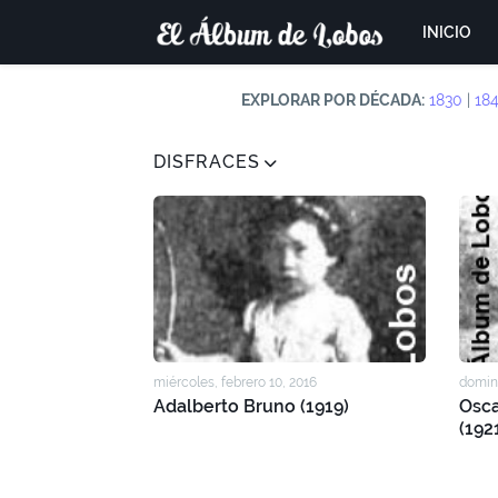
INICIO
EXPLORAR POR DÉCADA:
1830
|
18
DISFRACES
miércoles, febrero 10, 2016
doming
Adalberto Bruno (1919)
Osca
(192