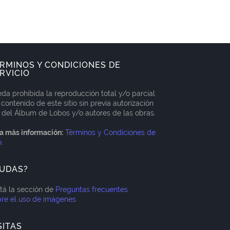
RMINOS Y CONDICIONES DE
RVICIO
da prohibida la reproducción total y/o parcial
 contenido de este sitio sin previa autorización
 del Álbum de Lobos y/o autores de las obras.
a más información:
Términos y Condiciones de
o
.
UDAS?
itá la sección de
Preguntas frecuentes
re el uso de imágenes
SITAS