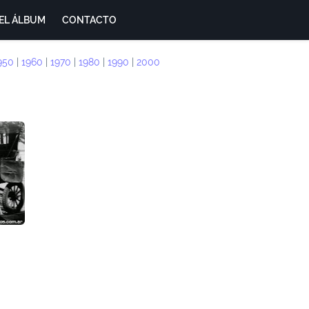
EL ÁLBUM
CONTACTO
950
|
1960
|
1970
|
1980
|
1990
|
2000