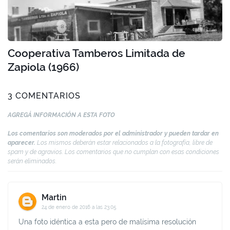
Cooperativa Tamberos Limitada de
Zapiola (1966)
3 COMENTARIOS
AGREGÁ INFORMACIÓN A ESTA FOTO
Los comentarios son moderados por el administrador y pueden tardar en
aparecer.
Los mismos deberán estar relacionados a la fotografía, libre de
spam y de agravios. Los comentarios que no cumplan con esas condiciones
serán eliminados.
Martin
24 de enero de 2016 a las 23:05
Una foto idéntica a esta pero de malísima resolución