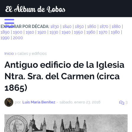
EXPLORAR POR DÉCADA:
1830
|
1840
|
1850
|
1860
|
1870
|
1880
|
1890
|
1900
|
1910
|
1920
|
1930
|
1940
|
1950
|
1960
|
1970
|
1980
|
1990
|
2000
Inicio
calles y edificios
Antiguo edificio de la Iglesia
Ntra. Sra. del Carmen (circa
1865)
por
Luis María Benítez
-
sábado, enero 23, 2016
3