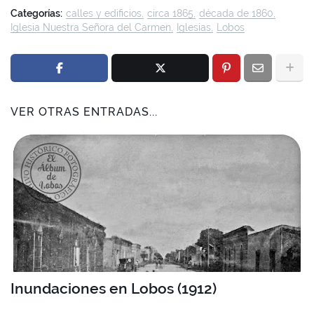
Categorías:
calles y edificios
circa 1865
década de 1860
Iglesia Nuestra Señora del Carmen
Iglesias
Lobos
VER OTRAS ENTRADAS...
Inundaciones en Lobos (1912)