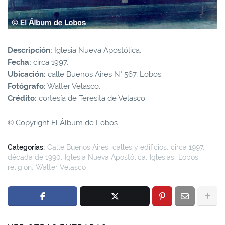
Descripción:
Iglesia Nueva Apostólica.
Fecha:
circa 1997.
Ubicación:
calle Buenos Aires N° 567, Lobos.
Fotógrafo:
Walter Velasco.
Crédito:
cortesía de Teresita de Velasco.
© Copyright El Álbum de Lobos.
Categorías:
Calle Buenos Aires
calles y edificios
circa 1997
década de 1990
Iglesia Nueva Apostólica
Iglesias
Lobos
religión
Walter Velasco