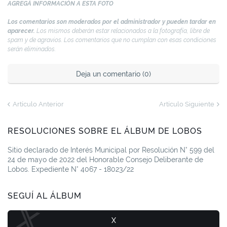
AGREGÁ INFORMACIÓN A ESTA FOTO
Los comentarios son moderados por el administrador y pueden tardar en
aparecer.
Los mismos deberán estar relacionados a la fotografía, libre de
spam y de agravios. Los comentarios que no cumplan con esas condiciones
serán eliminados.
Deja un comentario (0)
Artículo Anterior
Artículo Siguiente
RESOLUCIONES SOBRE EL ÁLBUM DE LOBOS
Sitio declarado de Interés Municipal por Resolución N° 599 del
24 de mayo de 2022 del Honorable Consejo Deliberante de
Lobos. Expediente N° 4067 - 18023/22
SEGUÍ AL ÁLBUM
X