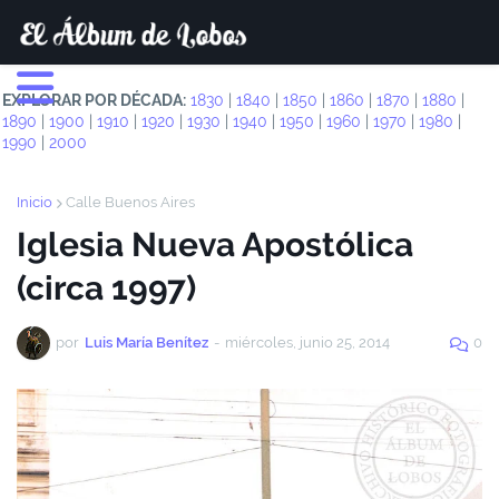
EXPLORAR POR DÉCADA:
1830
|
1840
|
1850
|
1860
|
1870
|
1880
|
1890
|
1900
|
1910
|
1920
|
1930
|
1940
|
1950
|
1960
|
1970
|
1980
|
1990
|
2000
Inicio
Calle Buenos Aires
Iglesia Nueva Apostólica
(circa 1997)
por
Luis María Benítez
-
miércoles, junio 25, 2014
0