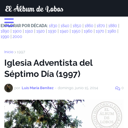
EXPLORAR POR DÉCADA:
1830
|
1840
|
1850
|
1860
|
1870
|
1880
|
1890
|
1900
|
1910
|
1920
|
1930
|
1940
|
1950
|
1960
|
1970
|
1980
|
1990
|
2000
Inicio
1997
Iglesia Adventista del
Séptimo Día (1997)
por
Luis María Benítez
-
domingo, junio 15, 2014
0