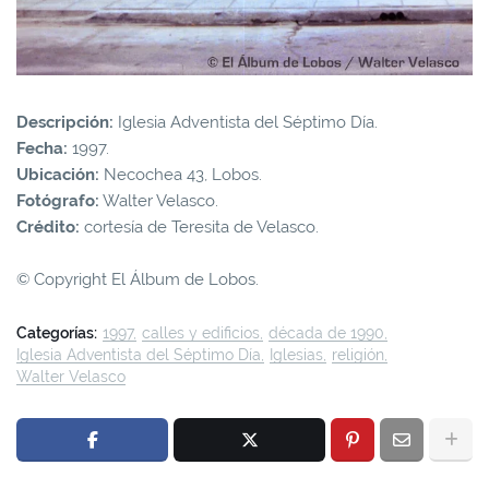
Descripción:
Iglesia Adventista del Séptimo Día.
Fecha:
1997.
Ubicación:
Necochea 43, Lobos.
Fotógrafo:
Walter Velasco.
Crédito:
cortesía de Teresita de Velasco.
© Copyright El Álbum de Lobos.
Categorías:
1997
calles y edificios
década de 1990
Iglesia Adventista del Séptimo Día
Iglesias
religión
Walter Velasco