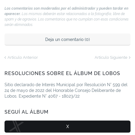
Los comentarios son moderados por el administrador y pueden tardar en
aparecer.
Los mismos deberán estar relacionados a la fotografía, libre de
spam y de agravios. Los comentarios que no cumplan con esas condiciones
serán eliminados.
Deja un comentario (0)
Artículo Anterior
Artículo Siguiente
RESOLUCIONES SOBRE EL ÁLBUM DE LOBOS
Sitio declarado de Interés Municipal por Resolución N° 599 del
24 de mayo de 2022 del Honorable Consejo Deliberante de
Lobos. Expediente N° 4067 - 18023/22
SEGUÍ AL ÁLBUM
X