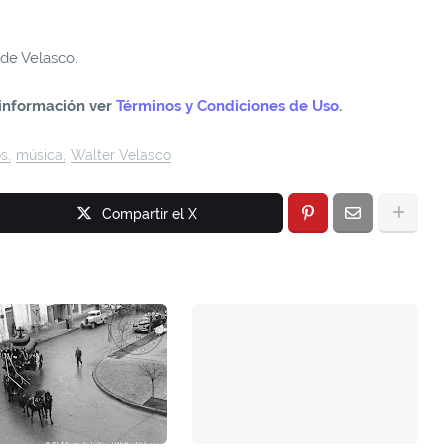
 de Velasco.
información ver
Términos y Condiciones de Uso
.
s
música
Walter Velasco
Compartir el X