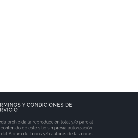
RMINOS Y CONDICIONES DE
RVICIO
da prohibida la reproducción total y/o parcial
 contenido de este sitio sin previa autorización
 del Álbum de Lobos y/o autores de las obras.