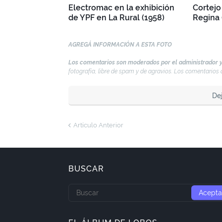
Electromac en la exhibición
Cortejo
de YPF en La Rural (1958)
Regina 
AGREGÁ INFORMACIÓN A ESTA FOTO
Los comentarios son moderados por el administrador y
fotografía, libre de spam y de agravios. Los comentario
De
Artículo Anterior
BUSCAR