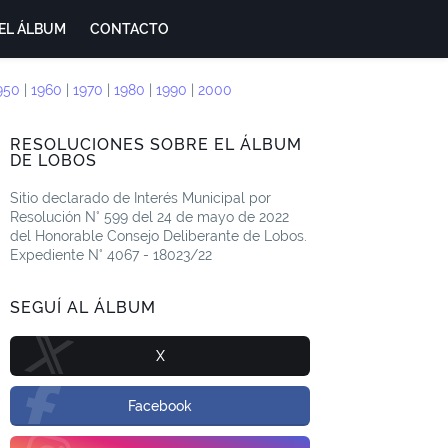
EL ÁLBUM
CONTACTO
950
|
1960
|
1970
|
1980
|
1990
|
2000
RESOLUCIONES SOBRE EL ÁLBUM
DE LOBOS
Sitio declarado de Interés Municipal por
Resolución N° 599 del 24 de mayo de 2022
del Honorable Consejo Deliberante de Lobos.
Expediente N° 4067 - 18023/22
SEGUÍ AL ÁLBUM
X
Facebook