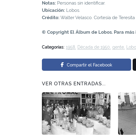
Notas:
Personas sin identificar.
Ubicación:
Lobos.
Crédito:
Walter Velasco. Cortesía de Teresita
© Copyright El Álbum de Lobos. Para más 
Categorías:
1958
Década de 1950
gente
Lobo
Compartir el Facebook
VER OTRAS ENTRADAS...