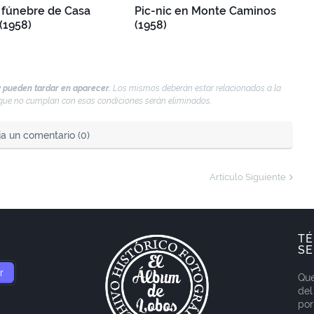
 fúnebre de Casa
Pic-nic en Monte Caminos
(1958)
(1958)
 pueden tardar en aparecer.
Los mismos deberán estar relacionados a la
s que no cumplan con esas condiciones serán eliminados.
ja un comentario (0)
Artículo Siguiente
TÉ
SE
Que
del
por