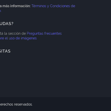
a más información:
Términos y Condiciones de
o
.
UDAS?
itá la sección de
Preguntas frecuentes
re el uso de imágenes
SITAS
derechos reservados.