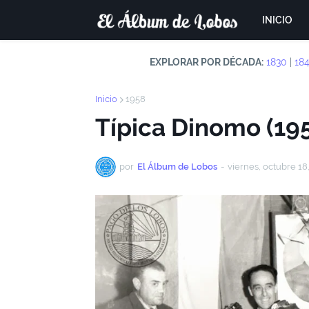
INICIO
EXPLORAR POR DÉCADA:
1830
|
18
Inicio
1958
Típica Dinomo (19
por
El Álbum de Lobos
-
viernes, octubre 18