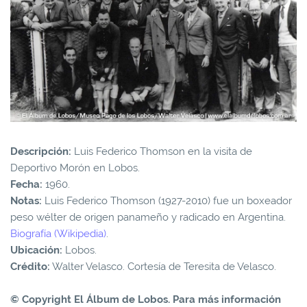
Descripción:
Luis Federico Thomson en la visita de
Deportivo Morón en Lobos.
Fecha:
1960.
Notas:
Luis Federico Thomson (1927-2010) fue un boxeador
peso wélter de origen panameño y radicado en Argentina.
Biografía (Wikipedia)
.
Ubicación:
Lobos.
Crédito:
Walter Velasco. Cortesía de Teresita de Velasco.
© Copyright El Álbum de Lobos. Para más información