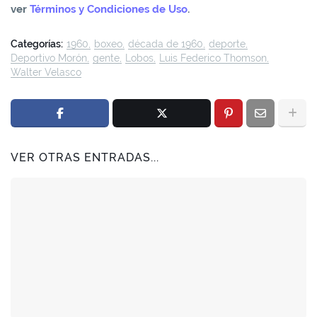
ver
Términos y Condiciones de Uso
.
Categorías:
1960
boxeo
década de 1960
deporte
Deportivo Morón
gente
Lobos
Luis Federico Thomson
Walter Velasco
VER OTRAS ENTRADAS...