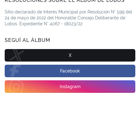
RESOLUCIONES SOBRE EL ÁLBUM DE LOBOS
Sitio declarado de Interés Municipal por Resolución N° 599 del
24 de mayo de 2022 del Honorable Consejo Deliberante de
Lobos. Expediente N° 4067 - 18023/22
SEGUÍ AL ÁLBUM
X
Facebook
Instagram