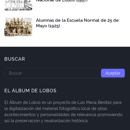
Nacional de Lobos (1957)
Alumnas de la Escuela Normal de 25 de
Mayo (1925)
BUSCAR
EL ÁLBUM DE LOBOS
El Álbum de Lobos es un proyecto de Luis María Benítez para
la digitalización del material fotográfico local de sitios,
acontecimientos y personalidades de relevancia promoviendo
así la preservación y revalorización histórica.