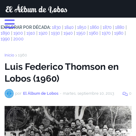
EXPLORAR POR DÉCADA:
1830
|
1840
|
1850
|
1860
|
1870
|
1880
|
1890
|
1900
|
1910
|
1920
|
1930
|
1940
|
1950
|
1960
|
1970
|
1980
|
1990
|
2000
Inicio
1960
Luis Federico Thomson en
Lobos (1960)
por
El Álbum de Lobos
-
martes, septiembre 10, 2013
0