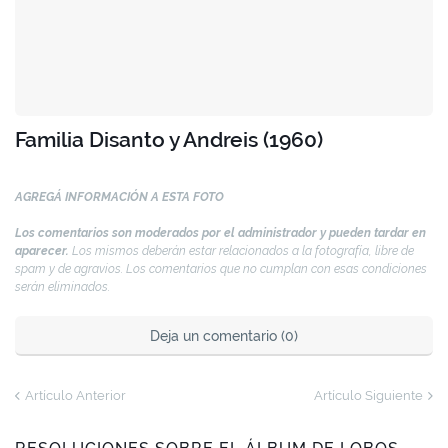
Familia Disanto y Andreis (1960)
AGREGÁ INFORMACIÓN A ESTA FOTO
Los comentarios son moderados por el administrador y pueden tardar en
aparecer.
Los mismos deberán estar relacionados a la fotografía, libre de
spam y de agravios. Los comentarios que no cumplan con esas condiciones
serán eliminados.
Deja un comentario (0)
Artículo Anterior
Artículo Siguiente