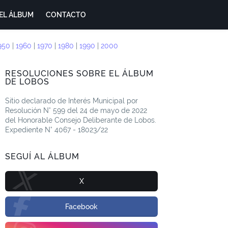
EL ÁLBUM
CONTACTO
950
|
1960
|
1970
|
1980
|
1990
|
2000
RESOLUCIONES SOBRE EL ÁLBUM
DE LOBOS
Sitio declarado de Interés Municipal por
Resolución N° 599 del 24 de mayo de 2022
del Honorable Consejo Deliberante de Lobos.
Expediente N° 4067 - 18023/22
SEGUÍ AL ÁLBUM
X
Facebook