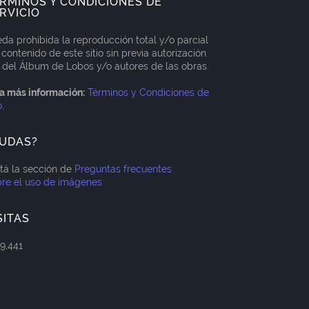
RMINOS Y CONDICIONES DE
RVICIO
da prohibida la reproducción total y/o parcial
 contenido de este sitio sin previa autorización
 del Álbum de Lobos y/o autores de las obras.
a más información:
Términos y Condiciones de
o
.
UDAS?
itá la sección de
Preguntas frecuentes
re el uso de imágenes
SITAS
79,441