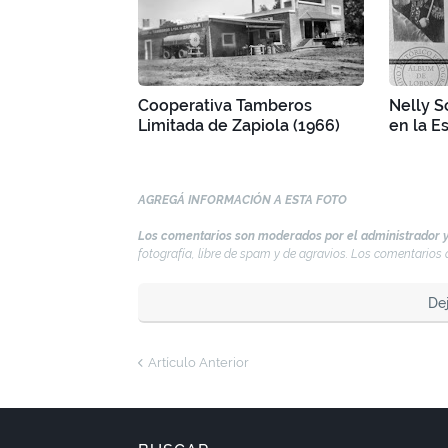
Cooperativa Tamberos
Nelly S
Limitada de Zapiola (1966)
en la E
AGREGÁ INFORMACIÓN A ESTA FOTO
Los comentarios son moderados por el administrador y
fotografía, libre de spam y de agravios. Los comentario
De
Artículo Anterior