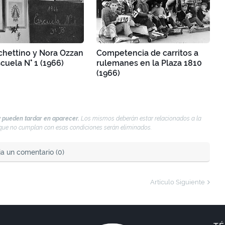
chettino y Nora Ozzan
Competencia de carritos a
scuela N° 1 (1966)
rulemanes en la Plaza 1810
(1966)
 pueden tardar en aparecer.
Los mismos deberán estar relacionados a la
s que no cumplan con esas condiciones serán eliminados.
ja un comentario (0)
Artículo Siguiente