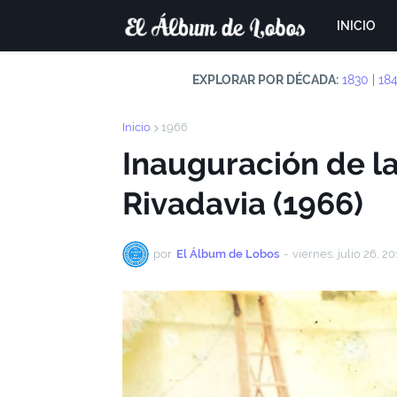
INICIO
EXPLORAR POR DÉCADA:
1830
|
18
Inicio
1966
Inauguración de la
Rivadavia (1966)
por
El Álbum de Lobos
-
viernes, julio 26, 20