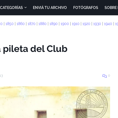
CATEGORÍAS
ENVIÁ TU ARCHIVO
FOTÓGRAFOS
SOBRE 
40
|
1850
|
1860
|
1870
|
1880
|
1890
|
1900
|
1910
|
1920
|
1930
|
1940
|
1
 pileta del Club
13
0