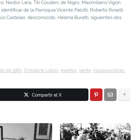
, Nestor Lera, Titi Couderc de Nigro, Maximiliano Vigón,
identificar de la Parroquia Vicente Palotti, Roberto Roselli
sús Castelao, desconocido, Helena Buratti, siguientes dos
da de 1960
Empalme Lobos
eventos
gente
inauguraciones
Compartir el X