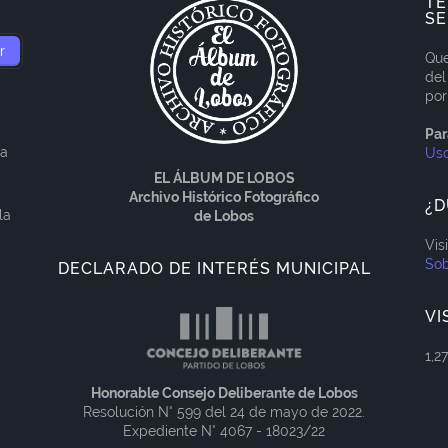
TÉ
SE
Que
del
por
Par
ía
Us
EL ÁLBUM DE LOBOS
Archivo Histórico Fotográfico
¿D
la
de Lobos
Vis
Sob
DECLARADO DE INTERÉS MUNICIPAL
VI
1,2
Honorable Consejo Deliberante de Lobos
Resolución N° 599 del 24 de mayo de 2022.
Expediente N° 4067 - 18023/22