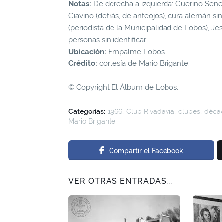
Notas:
De derecha a izquierda: Guerino Senesi
Giavino (detrás, de anteojos), cura alemán sin 
(periodista de la Municipalidad de Lobos), Je
personas sin identificar.
Ubicación:
Empalme Lobos.
Crédito:
cortesía de Mario Brigante.
© Copyright El Álbum de Lobos.
Categorías:
1966
Club Rivadavia
clubes
déca
Mario Brigante
Compartir el Facebook
VER OTRAS ENTRADAS...