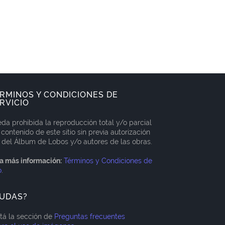
RMINOS Y CONDICIONES DE
RVICIO
da prohibida la reproducción total y/o parcial
 contenido de este sitio sin previa autorización
 del Álbum de Lobos y/o autores de las obras.
a más información:
Términos y Condiciones de
o
.
UDAS?
itá la sección de
Preguntas frecuentes