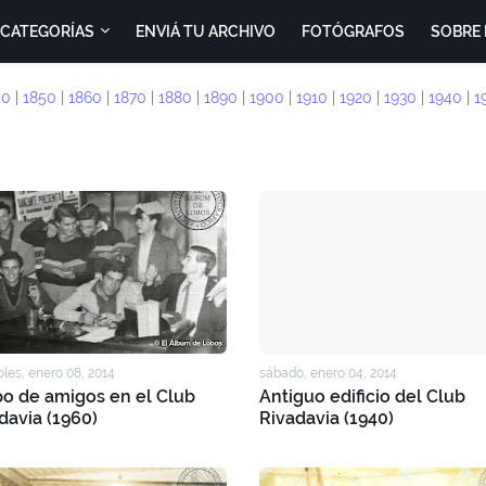
CATEGORÍAS
ENVIÁ TU ARCHIVO
FOTÓGRAFOS
SOBRE 
40
|
1850
|
1860
|
1870
|
1880
|
1890
|
1900
|
1910
|
1920
|
1930
|
1940
|
1
les, enero 08, 2014
sábado, enero 04, 2014
o de amigos en el Club
Antiguo edificio del Club
davia (1960)
Rivadavia (1940)