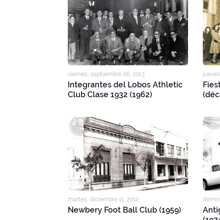
viernes, septiembre 06, 2013
jueves
Integrantes del Lobos Athletic
Fies
Club Clase 1932 (1962)
(déc
martes, diciembre 11, 2012
doming
Newbery Foot Ball Club (1959)
Anti
(197