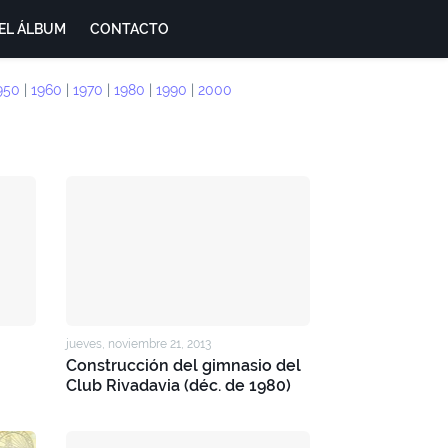
EL ÁLBUM
CONTACTO
950
|
1960
|
1970
|
1980
|
1990
|
2000
jueves, noviembre 21, 2013
Construcción del gimnasio del
Club Rivadavia (déc. de 1980)