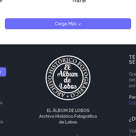
Carga Más
TÉ
SE
Que
del
por
Par
ía
Us
EL ÁLBUM DE LOBOS
Archivo Histórico Fotográfico
¿D
la
de Lobos
Vis