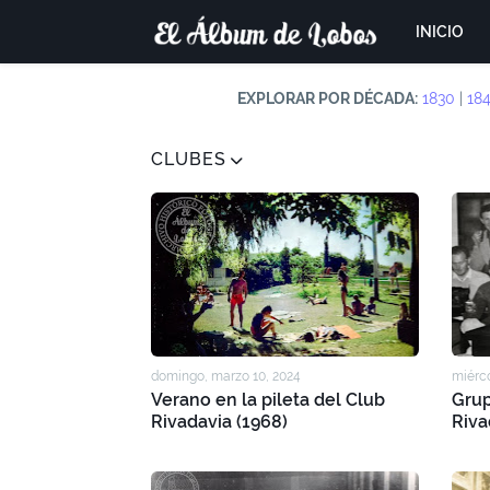
INICIO
EXPLORAR POR DÉCADA:
1830
|
18
CLUBES
domingo, marzo 10, 2024
miérco
Verano en la pileta del Club
Grup
Rivadavia (1968)
Riva