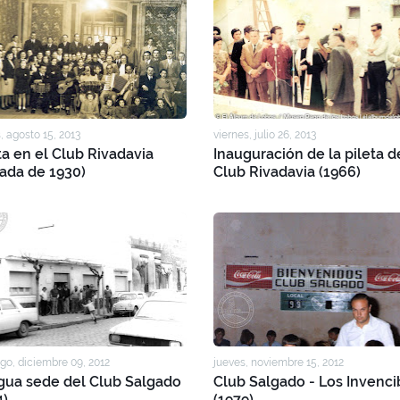
, agosto 15, 2013
viernes, julio 26, 2013
ta en el Club Rivadavia
Inauguración de la pileta d
ada de 1930)
Club Rivadavia (1966)
o, diciembre 09, 2012
jueves, noviembre 15, 2012
gua sede del Club Salgado
Club Salgado - Los Invenci
4)
(1979)