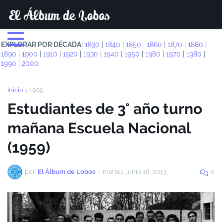
EXPLORAR POR DÉCADA:
1830
|
1840
|
1850
|
1860
|
1870
|
1880
|
1890
|
1900
|
1910
|
1920
|
1930
|
1940
|
1950
|
1960
|
1970
|
1980
|
1990
|
2000
Inicio
1959
Estudiantes de 3° año turno
mañana Escuela Nacional
(1959)
por
El Álbum de Lobos
-
martes, junio 18, 2013
0