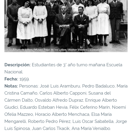
Descripción:
Estudiantes de 3° año turno mañana Escuela
Nacional.
Fecha:
1959.
Notas:
Personas:
José Luis Aramburu, Pedro Badaluco, María
Cristina Camaño, Carlos Alberto Capponi, Susana del
Cármen Dalto, Osvaldo Alfredo Dupraz, Enrique Alberto
Giudici, Eduardo Esteban Hevia, Félix Ceferino Marín, Noemí
Ofelia Mazzeo, Horacio Alberto Menchaca, Elsa María
Mengarelli, Roberto Pedro Pérez, Luis Oscar Sabatella, Jorge
Luis Spinosa, Juan Carlos Tkacik, Ana María Venialbo.