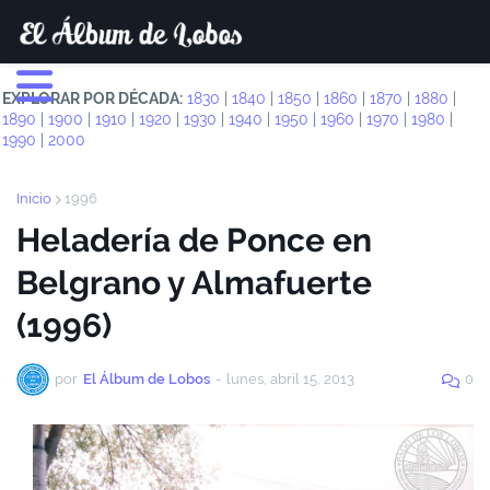
EXPLORAR POR DÉCADA:
1830
|
1840
|
1850
|
1860
|
1870
|
1880
|
1890
|
1900
|
1910
|
1920
|
1930
|
1940
|
1950
|
1960
|
1970
|
1980
|
1990
|
2000
Inicio
1996
Heladería de Ponce en
Belgrano y Almafuerte
(1996)
por
El Álbum de Lobos
-
lunes, abril 15, 2013
0