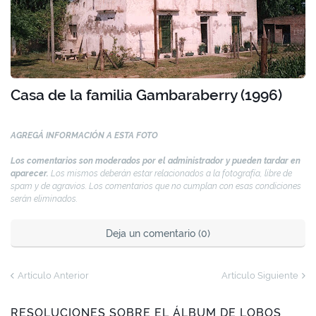
Casa de la familia Gambaraberry (1996)
AGREGÁ INFORMACIÓN A ESTA FOTO
Los comentarios son moderados por el administrador y pueden tardar en
aparecer.
Los mismos deberán estar relacionados a la fotografía, libre de
spam y de agravios. Los comentarios que no cumplan con esas condiciones
serán eliminados.
Deja un comentario (0)
Artículo Anterior
Artículo Siguiente
RESOLUCIONES SOBRE EL ÁLBUM DE LOBOS