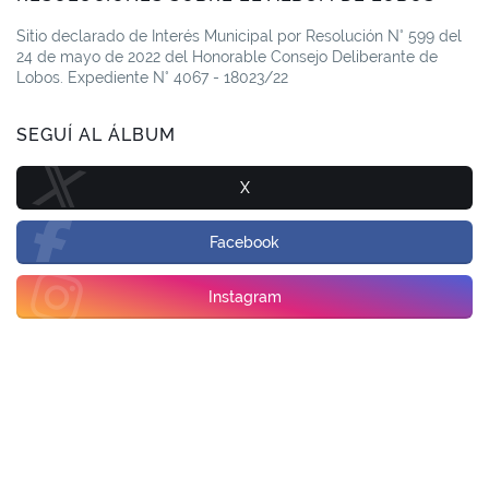
Sitio declarado de Interés Municipal por Resolución N° 599 del
24 de mayo de 2022 del Honorable Consejo Deliberante de
Lobos. Expediente N° 4067 - 18023/22
SEGUÍ AL ÁLBUM
X
Facebook
Instagram