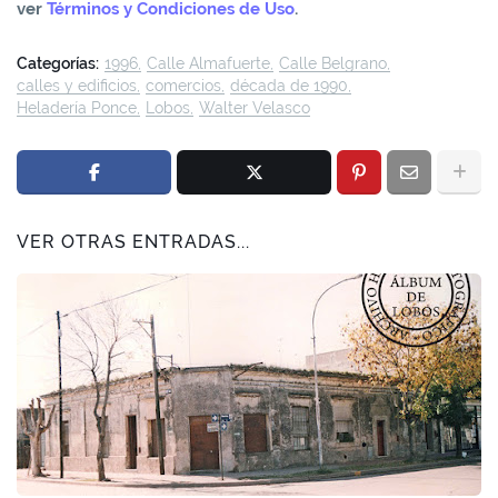
ver
Términos y Condiciones de Uso
.
Categorías:
1996
Calle Almafuerte
Calle Belgrano
calles y edificios
comercios
década de 1990
Heladería Ponce
Lobos
Walter Velasco
VER OTRAS ENTRADAS...