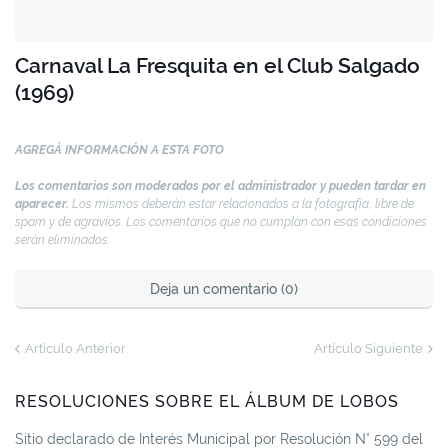
Carnaval La Fresquita en el Club Salgado
(1969)
AGREGÁ INFORMACIÓN A ESTA FOTO
Los comentarios son moderados por el administrador y pueden tardar en
aparecer.
Los mismos deberán estar relacionados a la fotografía, libre de
spam y de agravios. Los comentarios que no cumplan con esas condiciones
serán eliminados.
Deja un comentario (0)
Artículo Anterior
Artículo Siguiente
RESOLUCIONES SOBRE EL ÁLBUM DE LOBOS
Sitio declarado de Interés Municipal por Resolución N° 599 del