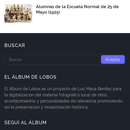
Alumnas de la Escuela Normal de 25 de
Mayo (1925)
BUSCAR
EL ÁLBUM DE LOBOS
El Álbum de Lobos es un proyecto de Luis María Benítez para
la digitalización del material fotográfico local de sitios,
acontecimientos y personalidades de relevancia promoviendo
así la preservación y revalorización histórica.
SEGUÍ AL ÁLBUM