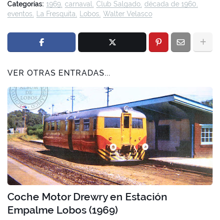
Categorías:
1969
carnaval
Club Salgado
década de 1960
eventos
La Fresquita
Lobos
Walter Velasco
VER OTRAS ENTRADAS...
Coche Motor Drewry en Estación
Empalme Lobos (1969)