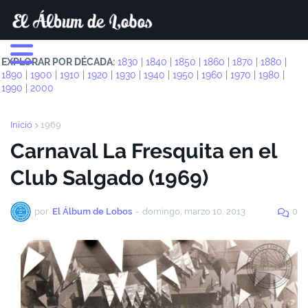
EXPLORAR POR DÉCADA:
1830
|
1840
|
1850
|
1860
|
1870
|
1880
|
1890
|
1900
|
1910
|
1920
|
1930
|
1940
|
1950
|
1960
|
1970
|
1980
|
1990
|
2000
Inicio
1969
Carnaval La Fresquita en el
Club Salgado (1969)
por
El Álbum de Lobos
-
domingo, marzo 10, 2013
0