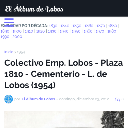
EXPLORAR POR DÉCADA:
1830
|
1840
|
1850
|
1860
|
1870
|
1880
|
1890
|
1900
|
1910
|
1920
|
1930
|
1940
|
1950
|
1960
|
1970
|
1980
|
1990
|
2000
Inicio
1954
Colectivo Emp. Lobos - Plaza
1810 - Cementerio - L. de
Lobos (1954)
por
El Álbum de Lobos
-
domingo, diciembre 23, 2012
0