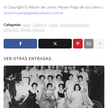
© Copyright El Álbum de Lobos, Museo Pago de los Lobos |
www.museopagodeloslobos.com.ar
Categorías:
1954
Colectivo
Lobos
transporte público
vehículos
Walter Velasco
VER OTRAS ENTRADAS...