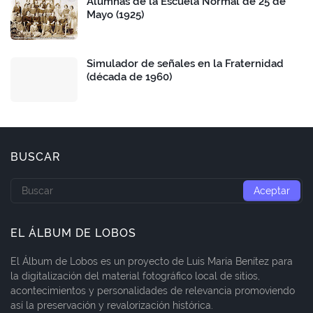
Alumnas de la Escuela Normal de 25 de
Mayo (1925)
Simulador de señales en la Fraternidad
(década de 1960)
BUSCAR
EL ÁLBUM DE LOBOS
El Álbum de Lobos es un proyecto de Luis María Benítez para
la digitalización del material fotográfico local de sitios,
acontecimientos y personalidades de relevancia promoviendo
así la preservación y revalorización histórica.