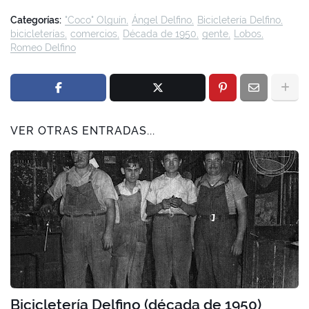
Categorías:
"Coco" Olguín
Ángel Delfino
Bicicletería Delfino
bicicleterías
comercios
Década de 1950
gente
Lobos
Romeo Delfino
VER OTRAS ENTRADAS...
Bicicletería Delfino (década de 1950)