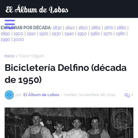
EXPLORAR POR DÉCADA:
1830
|
1840
|
1850
|
1860
|
1870
|
1880
|
1890
|
1900
|
1910
|
1920
|
1930
|
1940
|
1950
|
1960
|
1970
|
1980
|
1990
|
2000
Inicio
"Coco" Olguín
Bicicletería Delfino (década
de 1950)
por
El Álbum de Lobos
-
martes, noviembre 06, 2012
2