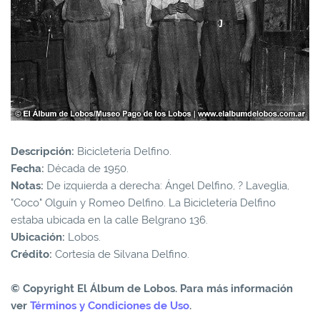
Descripción:
Bicicletería Delfino.
Fecha:
Década de 1950.
Notas:
De izquierda a derecha: Ángel Delfino, ? Laveglia,
"Coco" Olguín y Romeo Delfino. La Bicicletería Delfino
estaba ubicada en la calle Belgrano 136.
Ubicación:
Lobos.
Crédito:
Cortesía de Silvana Delfino.
© Copyright El Álbum de Lobos. Para más información
ver
Términos y Condiciones de Uso
.