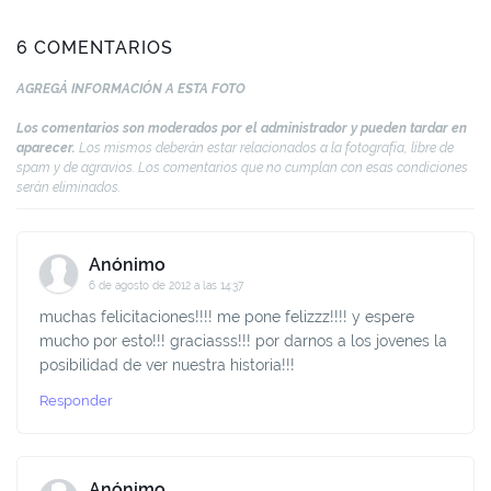
6 COMENTARIOS
AGREGÁ INFORMACIÓN A ESTA FOTO
Los comentarios son moderados por el administrador y pueden tardar en
aparecer.
Los mismos deberán estar relacionados a la fotografía, libre de
spam y de agravios. Los comentarios que no cumplan con esas condiciones
serán eliminados.
Anónimo
6 de agosto de 2012 a las 14:37
muchas felicitaciones!!!! me pone felizzz!!!! y espere
mucho por esto!!! graciasss!!! por darnos a los jovenes la
posibilidad de ver nuestra historia!!!
Responder
Anónimo