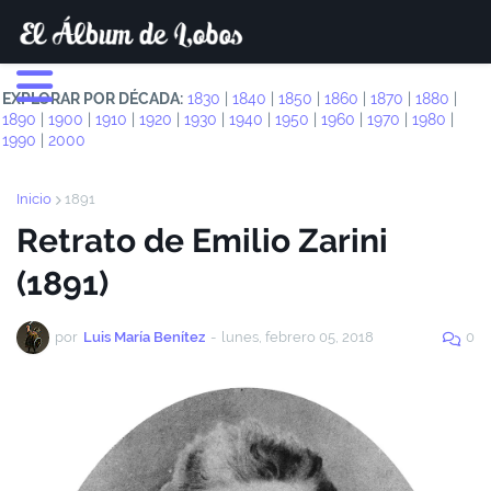
EXPLORAR POR DÉCADA:
1830
|
1840
|
1850
|
1860
|
1870
|
1880
|
1890
|
1900
|
1910
|
1920
|
1930
|
1940
|
1950
|
1960
|
1970
|
1980
|
1990
|
2000
Inicio
1891
Retrato de Emilio Zarini
(1891)
por
Luis María Benítez
-
lunes, febrero 05, 2018
0