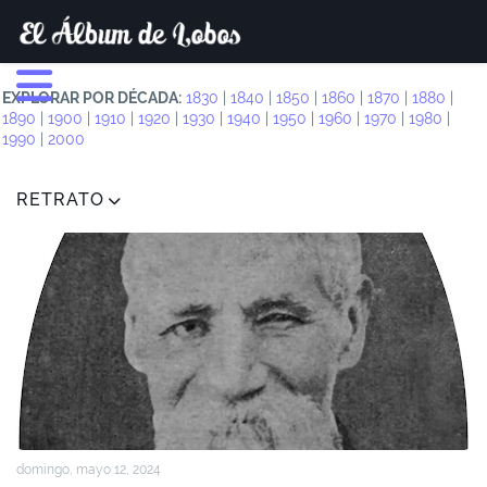
EXPLORAR POR DÉCADA:
1830
|
1840
|
1850
|
1860
|
1870
|
1880
|
1890
|
1900
|
1910
|
1920
|
1930
|
1940
|
1950
|
1960
|
1970
|
1980
|
1990
|
2000
RETRATO
domingo, mayo 12, 2024