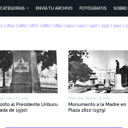
CATEGORÍAS
ENVIÁ TU ARCHIVO
FOTÓGRAFOS
SOBRE 
40
|
1850
|
1860
|
1870
|
1880
|
1890
|
1900
|
1910
|
1920
|
1930
|
1940
|
1
go, mayo 26, 2019
miércoles, febrero 19, 2014
lito al Presidente Uriburu
Monumento a la Madre en
ada de 1930)
Plaza 1810 (1979)