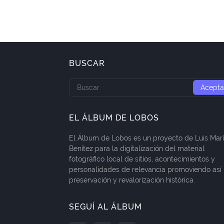
BUSCAR
EL ÁLBUM DE LOBOS
El Álbum de Lobos es un proyecto de Luis Mar
Benítez para la digitalización del material
fotográfico local de sitios, acontecimientos y
personalidades de relevancia promoviendo así 
preservación y revalorización histórica.
SEGUÍ AL ÁLBUM