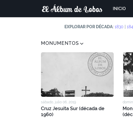
INICIO
EXPLORAR POR DÉCADA:
1830
|
18
MONUMENTOS
sábado, julio 06, 2019
domin
Cruz Jesuita Sur (década de
Mono
1960)
(déc