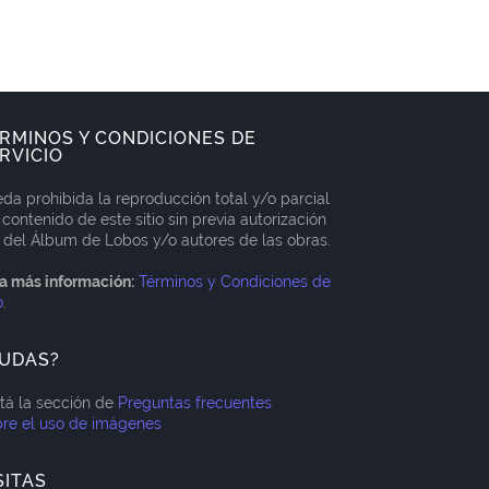
RMINOS Y CONDICIONES DE
RVICIO
da prohibida la reproducción total y/o parcial
 contenido de este sitio sin previa autorización
 del Álbum de Lobos y/o autores de las obras.
a más información:
Términos y Condiciones de
o
.
UDAS?
itá la sección de
Preguntas frecuentes
re el uso de imágenes
SITAS