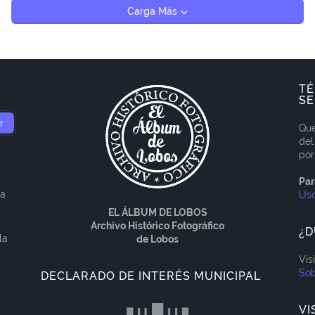
Carga Más
TÉ
SE
Que
del
por
Par
ía
Us
EL ÁLBUM DE LOBOS
Archivo Histórico Fotográfico
¿D
la
de Lobos
Vis
Sob
DECLARADO DE INTERÉS MUNICIPAL
VI