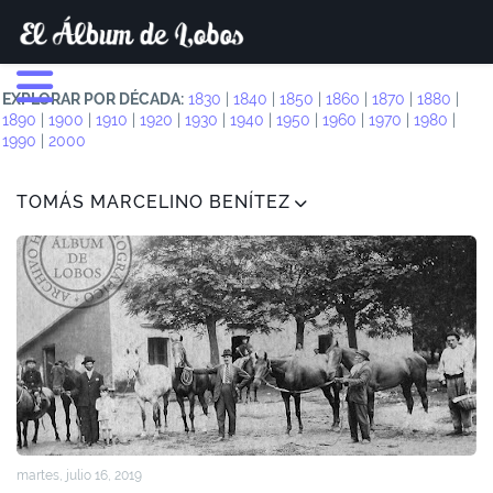
EXPLORAR POR DÉCADA:
1830
|
1840
|
1850
|
1860
|
1870
|
1880
|
1890
|
1900
|
1910
|
1920
|
1930
|
1940
|
1950
|
1960
|
1970
|
1980
|
1990
|
2000
TOMÁS MARCELINO BENÍTEZ
martes, julio 16, 2019