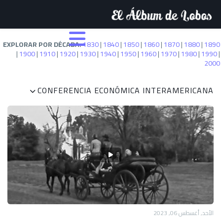
EXPLORAR POR DÉCADA:
1830
|
1840
|
1850
|
1860
|
1870
|
1880
|
1890
|
1900
|
1910
|
1920
|
1930
|
1940
|
1950
|
1960
|
1970
|
1980
|
1990
|
2000
CONFERENCIA ECONÓMICA INTERAMERICANA
الأحد, أغسطس 06, 2023