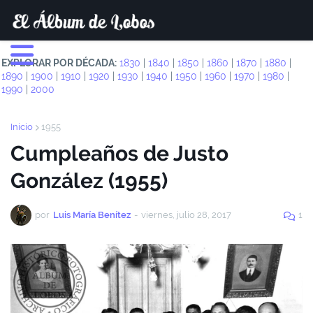
EXPLORAR POR DÉCADA:
1830
|
1840
|
1850
|
1860
|
1870
|
1880
|
1890
|
1900
|
1910
|
1920
|
1930
|
1940
|
1950
|
1960
|
1970
|
1980
|
1990
|
2000
Inicio
1955
Cumpleaños de Justo
González (1955)
por
Luis María Benítez
-
viernes, julio 28, 2017
1