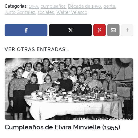
Categorías:
1955
cumpleaños
Década de 1950
gente
Justo González
sociales
Walter Velasco
VER OTRAS ENTRADAS...
Cumpleaños de Elvira Minvielle (1955)