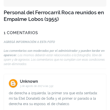
Personal del Ferrocarril Roca reunidos en
Empalme Lobos (1955)
1 COMENTARIOS
AGREGÁ INFORMACIÓN A ESTA FOTO
Los comentarios son moderados por el administrador y pueden tardar en
aparecer.
Los mismos deberán estar relacionados a la fotografía, libre de
spam y de agravios. Los comentarios que no cumplan con esas condiciones
serán eliminados.
Unknown
3 de agosto de 2017 a las 3:52
de derecha a izquierda, la primer sra que esta sentada:
mi tia Etel Donatelli de Sofia y el primer sr parado a la
derecha era su esposo, el de chaleco.