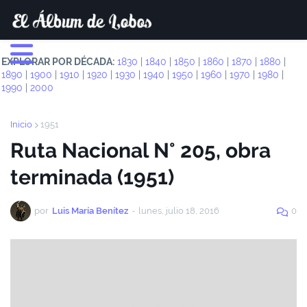
EXPLORAR POR DÉCADA:
1830
|
1840
|
1850
|
1860
|
1870
|
1880
|
1890
|
1900
|
1910
|
1920
|
1930
|
1940
|
1950
|
1960
|
1970
|
1980
|
1990
|
2000
Inicio
1951
Ruta Nacional N° 205, obra
terminada (1951)
por
Luis María Benítez
-
lunes, julio 18, 2016
0