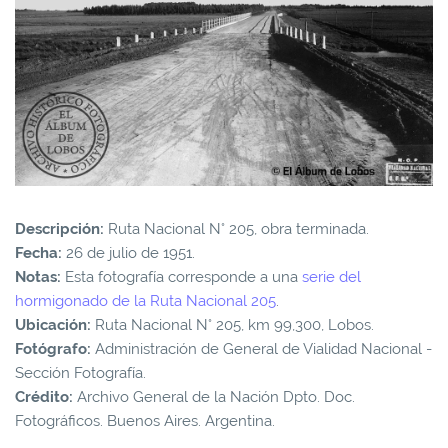
Descripción:
Ruta Nacional N° 205, obra terminada.
Fecha:
26 de julio de 1951.
Notas:
Esta fotografía corresponde a una
serie del
hormigonado de la Ruta Nacional 205
.
Ubicación:
Ruta Nacional N° 205, km 99,300, Lobos.
Fotógrafo:
Administración de General de Vialidad Nacional -
Sección Fotografía.
Crédito:
Archivo General de la Nación Dpto. Doc.
Fotográficos. Buenos Aires. Argentina.