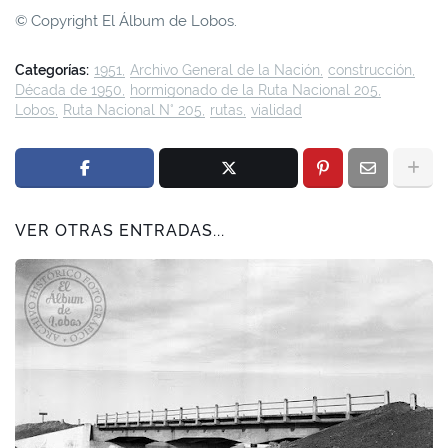
© Copyright El Álbum de Lobos.
Categorías:
1951
Archivo General de la Nación
construcción
Década de 1950
hormigonado de la Ruta Nacional 205
Lobos
Ruta Nacional N° 205
rutas
vialidad
VER OTRAS ENTRADAS...