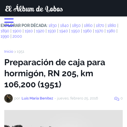
EXPLORAR POR DÉCADA:
1830
|
1840
|
1850
|
1860
|
1870
|
1880
|
1890
|
1900
|
1910
|
1920
|
1930
|
1940
|
1950
|
1960
|
1970
|
1980
|
1990
|
2000
Inicio
1951
Preparación de caja para
hormigón, RN 205, km
106,200 (1951)
por
Luis María Benítez
-
jueves, febrero 25, 2016
0