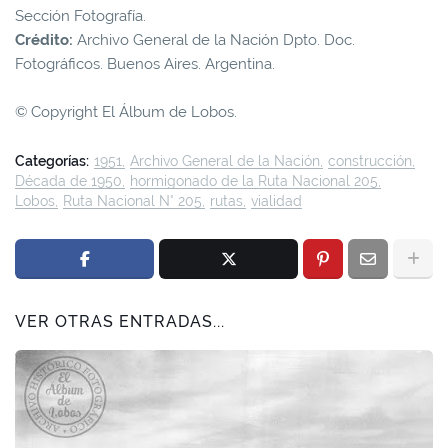
Sección Fotografía.
Crédito:
Archivo General de la Nación Dpto. Doc.
Fotográficos. Buenos Aires. Argentina.
© Copyright El Álbum de Lobos.
Categorías:
1951
Archivo General de la Nación
construcción
Década de 1950
hormigonado de la Ruta Nacional 205
Lobos
Ruta Nacional N° 205
rutas
vialidad
VER OTRAS ENTRADAS...