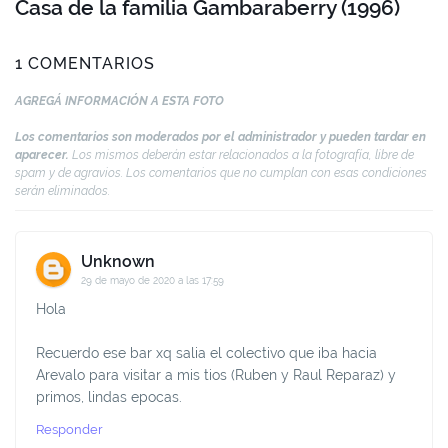
Casa de la familia Gambaraberry (1996)
1 COMENTARIOS
AGREGÁ INFORMACIÓN A ESTA FOTO
Los comentarios son moderados por el administrador y pueden tardar en
aparecer.
Los mismos deberán estar relacionados a la fotografía, libre de
spam y de agravios. Los comentarios que no cumplan con esas condiciones
serán eliminados.
Unknown
29 de mayo de 2020 a las 17:59
Hola
Recuerdo ese bar xq salia el colectivo que iba hacia
Arevalo para visitar a mis tios (Ruben y Raul Reparaz) y
primos, lindas epocas.
Responder