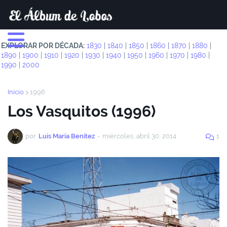
EXPLORAR POR DÉCADA:
1830
|
1840
|
1850
|
1860
|
1870
|
1880
|
1890
|
1900
|
1910
|
1920
|
1930
|
1940
|
1950
|
1960
|
1970
|
1980
|
1990
|
2000
Inicio
1996
Los Vasquitos (1996)
por
Luis María Benítez
-
miércoles, abril 30, 2014
1