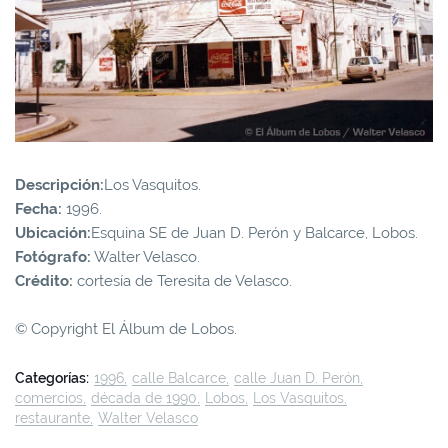
Descripción:
Los Vasquitos.
Fecha:
1996.
Ubicación:
Esquina SE de Juan D. Perón y Balcarce, Lobos.
Fotógrafo:
Walter Velasco.
Crédito:
cortesía de Teresita de Velasco.
© Copyright El Álbum de Lobos.
Categorías:
1996
calle Balcarce
calle Juan D. Perón
comercios
década de 1990
Lobos
Los Vasquitos
restaurante
Walter Velasco