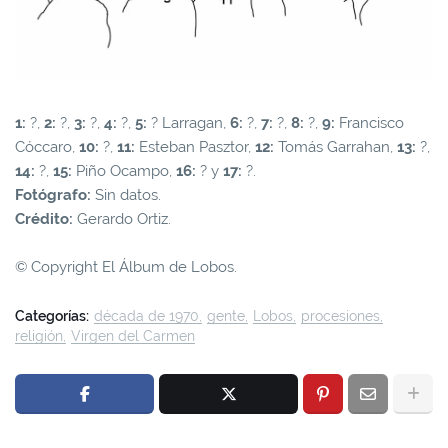
1:
?,
2:
?,
3:
?,
4:
?,
5:
? Larragan,
6:
?,
7:
?,
8:
?,
9:
Francisco
Cóccaro,
10:
?,
11:
Esteban Pasztor,
12:
Tomás Garrahan,
13:
?,
14:
?,
15:
Piño Ocampo,
16:
? y
17:
?.
Fotógrafo:
Sin datos.
Crédito:
Gerardo Ortiz.
© Copyright El Álbum de Lobos.
Categorías:
década de 1970
gente
Lobos
procesiones
religión
Virgen del Carmen