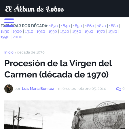
EXPLORAR POR DÉCADA:
1830
|
1840
|
1850
|
1860
|
1870
|
1880
|
1890
|
1900
|
1910
|
1920
|
1930
|
1940
|
1950
|
1960
|
1970
|
1980
|
1990
|
2000
Inicio
década de 1970
Procesión de la Virgen del
Carmen (década de 1970)
por
Luis María Benítez
-
miércoles, febrero 05, 2014
6