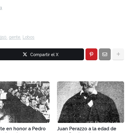
).
910
gente
Lobos
Compartir el X
te en honor a Pedro
Juan Perazzo a la edad de