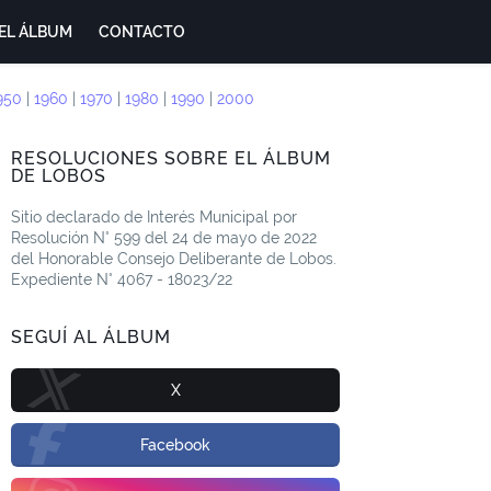
EL ÁLBUM
CONTACTO
950
|
1960
|
1970
|
1980
|
1990
|
2000
RESOLUCIONES SOBRE EL ÁLBUM
DE LOBOS
Sitio declarado de Interés Municipal por
Resolución N° 599 del 24 de mayo de 2022
del Honorable Consejo Deliberante de Lobos.
Expediente N° 4067 - 18023/22
SEGUÍ AL ÁLBUM
X
Facebook