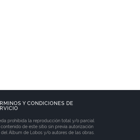
RMINOS Y CONDICIONES DE
RVICIO
da prohibida la reproducción total y/o parcial
 contenido de este sitio sin previa autorización
 del Álbum de Lobos y/o autores de las obras.