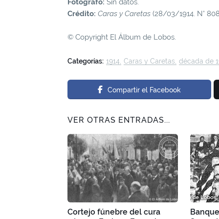
Fotógrafo:
Sin datos.
Crédito:
Caras y Caretas
(28/03/1914. N° 808
© Copyright El Álbum de Lobos.
Categorías:
1914
Caras y Caretas
década de 1
Compartir el Facebook
VER OTRAS ENTRADAS...
Cortejo fúnebre del cura
Banque