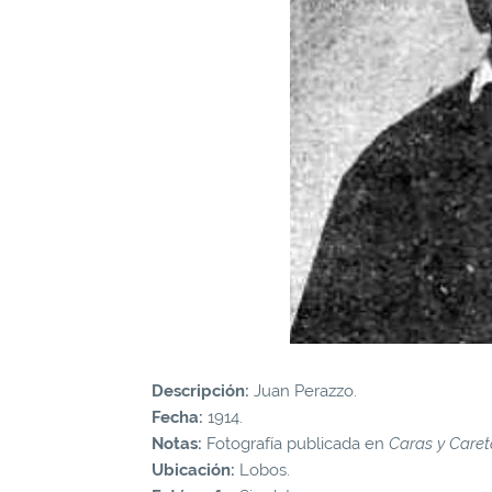
Descripción:
Juan Perazzo.
Fecha:
1914.
Notas:
Fotografía publicada en
Caras y Caret
Ubicación:
Lobos.