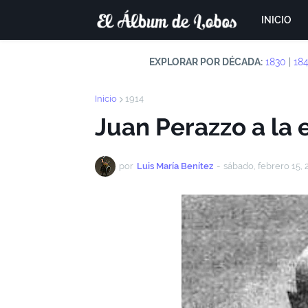
INICIO
EXPLORAR POR DÉCADA:
1830
|
18
Inicio
1914
Juan Perazzo a la 
por
Luis María Benítez
-
sábado, febrero 15, 