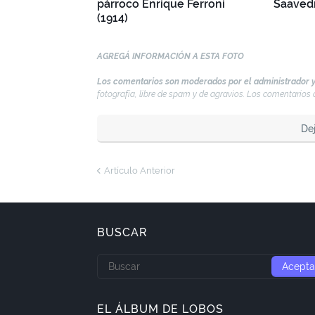
párroco Enrique Ferroni
Saavedr
(1914)
AGREGÁ INFORMACIÓN A ESTA FOTO
Los comentarios son moderados por el administrador y
fotografía, libre de spam y de agravios. Los comentario
De
Artículo Anterior
BUSCAR
EL ÁLBUM DE LOBOS