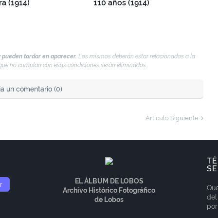
a (1914)
110 años (1914)
 pueden tardar en aparecer.
Los mismos deberán estar relacionados a la
s que no cumplan con esas condiciones serán eliminados.
ja un comentario (0)
Artículo Siguiente
TÉ
SE
EL ÁLBUM DE LOBOS
Que
Archivo Histórico Fotográfico
del
de Lobos
por