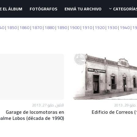
E EL ÁLBUM
FOTÓGRAFOS
ENVIÁ TU ARCHIVO
CATEGORÍA
40
|
1850
|
1860
|
1870
|
1880
|
1890
|
1900
|
1910
|
1920
|
1930
|
1940
|
1
و 29, 2013
الاثنين, مايو 27, 2013
Garage de locomotoras en
Edificio de Correos 
alme Lobos (década de 1990)