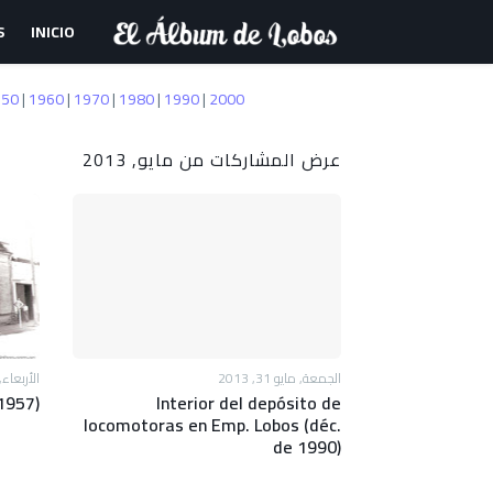
S
INICIO
950
|
1960
|
1970
|
1980
|
1990
|
2000
عرض المشاركات من مايو, 2013
الجمعة, مايو 31, 2013
الأربعاء, ماي
(1957)
Interior del depósito de
locomotoras en Emp. Lobos (déc.
de 1990)