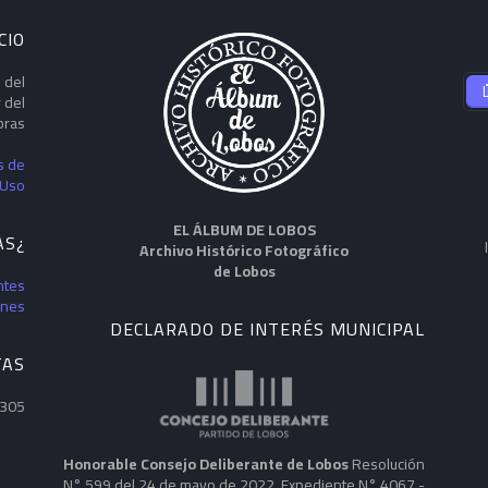
CIO
 del
 del
ras.
s de
Uso
EL ÁLBUM DE LOBOS
¿DUDAS?
Archivo Histórico Fotográfico
de Lobos
ntes
enes
DECLARADO DE INTERÉS MUNICIPAL
TAS
,305
Honorable Consejo Deliberante de Lobos
Resolución
N° 599 del 24 de mayo de 2022. Expediente N° 4067 -