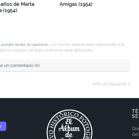
años de Marta
Amigas (1954)
a (1954)
 pueden tardar en aparecer.
Los mismos deberán estar relacionados a la
s que no cumplan con esas condiciones serán eliminados.
ja un comentario (0)
Artículo Siguiente
TÉ
SE
Que
del