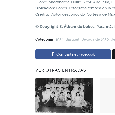
“Cono” Mastandrea, Duilio “Yeyi” Angueira, G
Ubicación:
Lobos. Fotografía tomada en la c
Crédito:
Autor desconocido. Cortesía de Migu
© Copyright El Álbum de Lobos. Para más 
Categorías:
1954
Básquet
Década de 1950
de
Compartir el Facebook
VER OTRAS ENTRADAS...