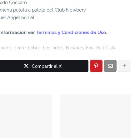
uido Coccaro..
ancha pelota a paleta del Club Newbery.
el Ángel Schiel.
información ver
Términos y Condiciones de Uso
.
porte
gente
Lobos
Los Indios
Newbery Foot Ball Club
Compartir el X