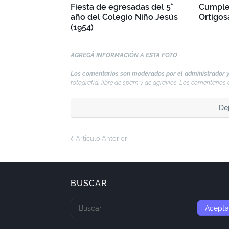
Fiesta de egresadas del 5°
Cumple
año del Colegio Niño Jesús
Ortigos
(1954)
AGREGÁ INFORMACIÓN A ESTA FOTO
Los comentarios son moderados por el administrador y
fotografía, libre de spam y de agravios. Los comentario
De
Artículo Anterior
BUSCAR