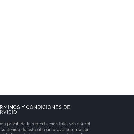
RMINOS Y CONDICIONES DE
RVICIO
da prohibida la reproducción total y/o parcial
 contenido de este sitio sin previa autorización