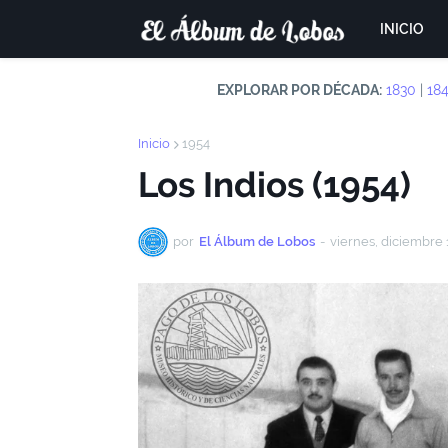
INICIO
EXPLORAR POR DÉCADA:
1830
|
18
Inicio
1954
Los Indios (1954)
por
El Álbum de Lobos
-
viernes, diciembre 