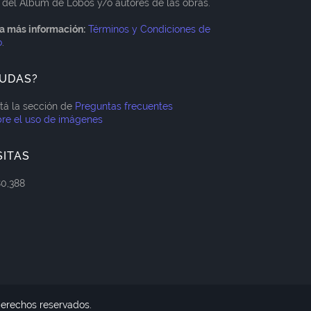
 del Álbum de Lobos y/o autores de las obras.
a más información:
Términos y Condiciones de
o
.
UDAS?
itá la sección de
Preguntas frecuentes
re el uso de imágenes
SITAS
80,388
derechos reservados.