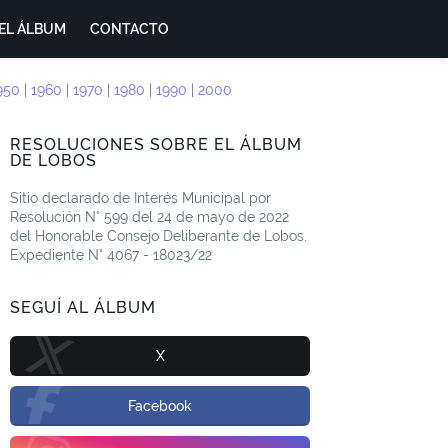
EL ÁLBUM
CONTACTO
950
|
1960
|
1970
|
1980
|
1990
|
2000
RESOLUCIONES SOBRE EL ÁLBUM
DE LOBOS
Sitio declarado de Interés Municipal por
Resolución N° 599 del 24 de mayo de 2022
del Honorable Consejo Deliberante de Lobos.
Expediente N° 4067 - 18023/22
SEGUÍ AL ÁLBUM
X
Facebook