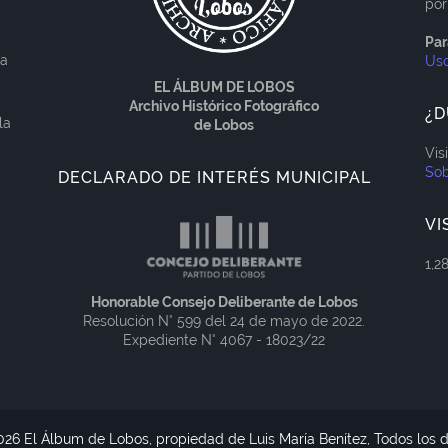
por
Par
ía
Us
EL ÁLBUM DE LOBOS
Archivo Histórico Fotográfico
¿D
la
de Lobos
Vis
Sob
DECLARADO DE INTERÉS MUNICIPAL
VI
1,2
Honorable Consejo Deliberante de Lobos
Resolución N° 599 del 24 de mayo de 2022.
Expediente N° 4067 - 18023/22
026 El Álbum de Lobos, propiedad de Luis María Benítez, Todos los 