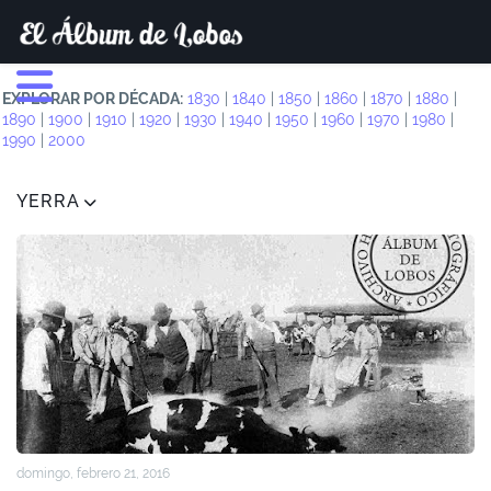
EXPLORAR POR DÉCADA:
1830
|
1840
|
1850
|
1860
|
1870
|
1880
|
1890
|
1900
|
1910
|
1920
|
1930
|
1940
|
1950
|
1960
|
1970
|
1980
|
1990
|
2000
YERRA
domingo, febrero 21, 2016