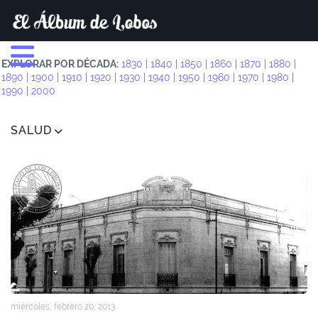
EXPLORAR POR DÉCADA:
1830
|
1840
|
1850
|
1860
|
1870
|
1880
|
1890
|
1900
|
1910
|
1920
|
1930
|
1940
|
1950
|
1960
|
1970
|
1980
|
1990
|
2000
SALUD
miércoles, febrero 20, 2013