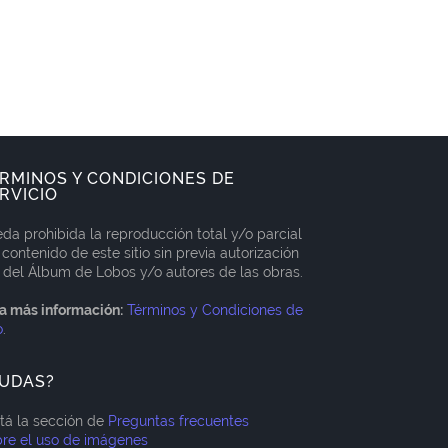
RMINOS Y CONDICIONES DE
RVICIO
da prohibida la reproducción total y/o parcial
 contenido de este sitio sin previa autorización
 del Álbum de Lobos y/o autores de las obras.
a más información:
Términos y Condiciones de
o
.
UDAS?
itá la sección de
Preguntas frecuentes
re el uso de imágenes