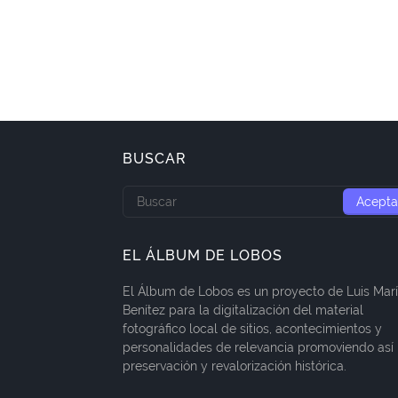
BUSCAR
EL ÁLBUM DE LOBOS
El Álbum de Lobos es un proyecto de Luis Mar
Benítez para la digitalización del material
fotográfico local de sitios, acontecimientos y
personalidades de relevancia promoviendo así 
preservación y revalorización histórica.