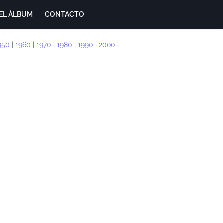
EL ÁLBUM
CONTACTO
950
|
1960
|
1970
|
1980
|
1990
|
2000