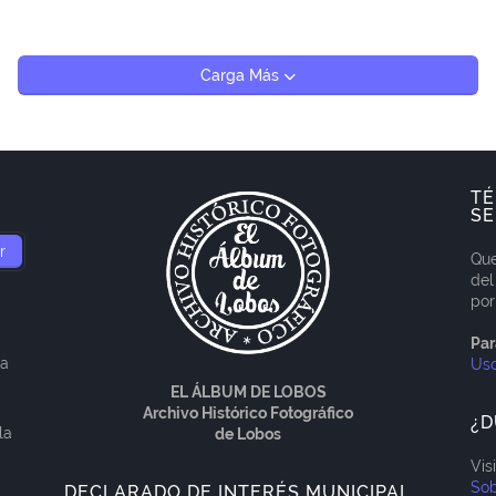
Carga Más
TÉ
SE
Que
del
por
Par
ía
Us
EL ÁLBUM DE LOBOS
Archivo Histórico Fotográfico
¿D
la
de Lobos
Vis
Sob
DECLARADO DE INTERÉS MUNICIPAL