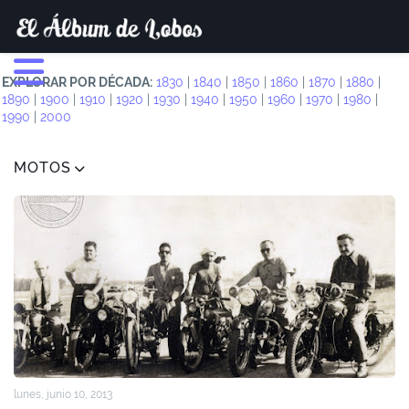
EXPLORAR POR DÉCADA:
1830
|
1840
|
1850
|
1860
|
1870
|
1880
|
1890
|
1900
|
1910
|
1920
|
1930
|
1940
|
1950
|
1960
|
1970
|
1980
|
1990
|
2000
MOTOS
lunes, junio 10, 2013