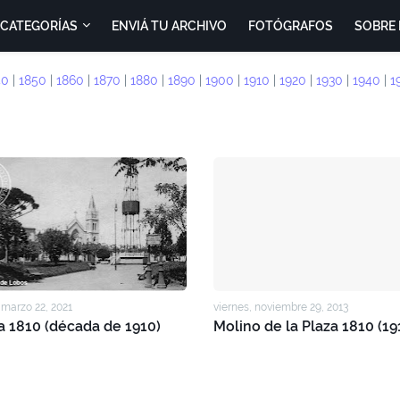
CATEGORÍAS
ENVIÁ TU ARCHIVO
FOTÓGRAFOS
SOBRE 
40
|
1850
|
1860
|
1870
|
1880
|
1890
|
1900
|
1910
|
1920
|
1930
|
1940
|
1
 marzo 22, 2021
viernes, noviembre 29, 2013
a 1810 (década de 1910)
Molino de la Plaza 1810 (19