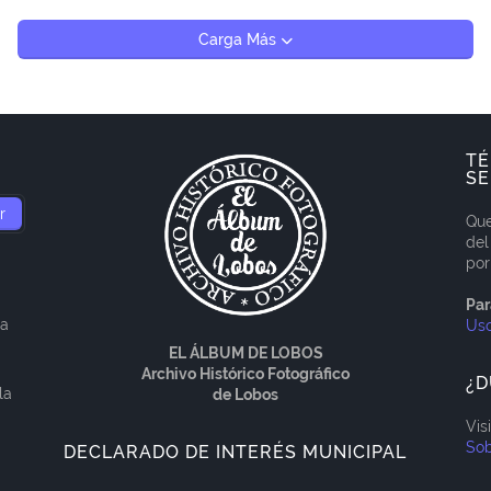
Carga Más
TÉ
SE
Que
del
por
Par
ía
Us
EL ÁLBUM DE LOBOS
Archivo Histórico Fotográfico
¿D
la
de Lobos
Vis
Sob
DECLARADO DE INTERÉS MUNICIPAL