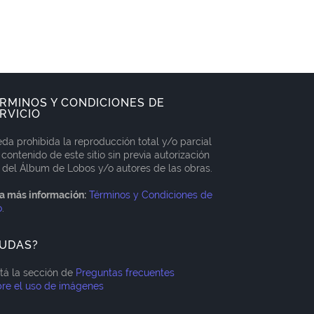
RMINOS Y CONDICIONES DE
RVICIO
da prohibida la reproducción total y/o parcial
 contenido de este sitio sin previa autorización
 del Álbum de Lobos y/o autores de las obras.
a más información:
Términos y Condiciones de
o
.
UDAS?
itá la sección de
Preguntas frecuentes
re el uso de imágenes