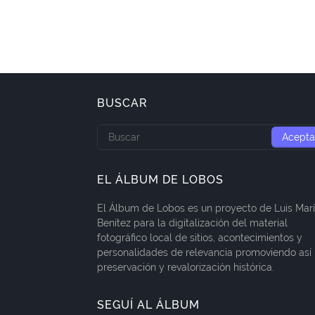
BUSCAR
EL ÁLBUM DE LOBOS
El Álbum de Lobos es un proyecto de Luis Mar
Benítez para la digitalización del material
fotográfico local de sitios, acontecimientos y
personalidades de relevancia promoviendo así 
preservación y revalorización histórica.
SEGUÍ AL ÁLBUM