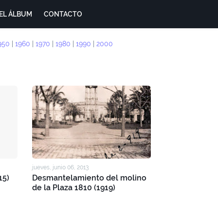
EL ÁLBUM
CONTACTO
950
|
1960
|
1970
|
1980
|
1990
|
2000
jueves, junio 06, 2013
15)
Desmantelamiento del molino
de la Plaza 1810 (1919)