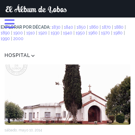
EXPLORAR POR DÉCADA:
1830
|
1840
|
1850
|
1860
|
1870
|
1880
|
1890
|
1900
|
1910
|
1920
|
1930
|
1940
|
1950
|
1960
|
1970
|
1980
|
1990
|
2000
HOSPITAL
sábado, mayo 10, 2014