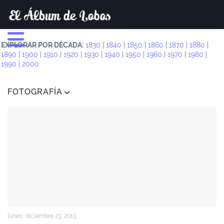
EXPLORAR POR DÉCADA:
1830
|
1840
|
1850
|
1860
|
1870
|
1880
|
1890
|
1900
|
1910
|
1920
|
1930
|
1940
|
1950
|
1960
|
1970
|
1980
|
1990
|
2000
FOTOGRAFÍA
lunes, diciembre 23, 2013