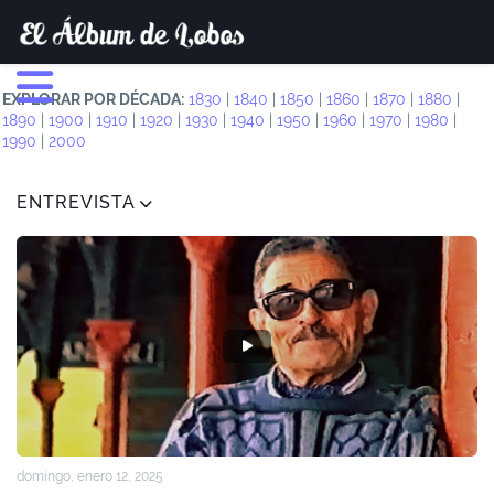
EXPLORAR POR DÉCADA:
1830
|
1840
|
1850
|
1860
|
1870
|
1880
|
1890
|
1900
|
1910
|
1920
|
1930
|
1940
|
1950
|
1960
|
1970
|
1980
|
1990
|
2000
ENTREVISTA
domingo, enero 12, 2025