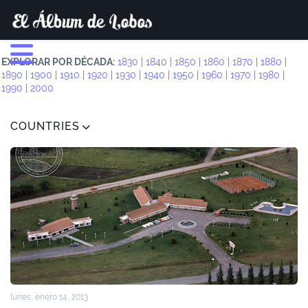
EXPLORAR POR DÉCADA:
1830
|
1840
|
1850
|
1860
|
1870
|
1880
|
1890
|
1900
|
1910
|
1920
|
1930
|
1940
|
1950
|
1960
|
1970
|
1980
|
1990
|
2000
COUNTRIES
lunes, enero 14, 2013