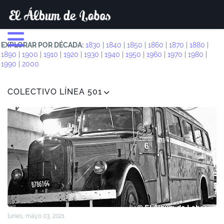
EXPLORAR POR DÉCADA:
1830
|
1840
|
1850
|
1860
|
1870
|
1880
|
1890
|
1900
|
1910
|
1920
|
1930
|
1940
|
1950
|
1960
|
1970
|
1980
|
1990
|
2000
COLECTIVO LÍNEA 501
lunes, mayo 03, 2021