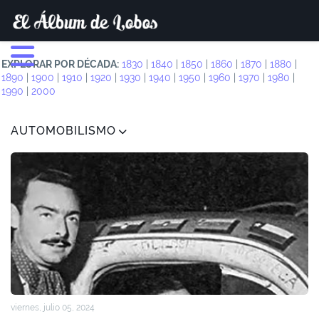
EXPLORAR POR DÉCADA:
1830
|
1840
|
1850
|
1860
|
1870
|
1880
|
1890
|
1900
|
1910
|
1920
|
1930
|
1940
|
1950
|
1960
|
1970
|
1980
|
1990
|
2000
AUTOMOBILISMO
viernes, julio 05, 2024