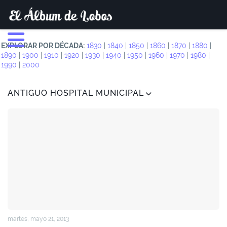
EXPLORAR POR DÉCADA:
1830
|
1840
|
1850
|
1860
|
1870
|
1880
|
1890
|
1900
|
1910
|
1920
|
1930
|
1940
|
1950
|
1960
|
1970
|
1980
|
1990
|
2000
ANTIGUO HOSPITAL MUNICIPAL
martes, mayo 21, 2013