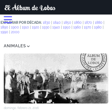
EXPLORAR POR DÉCADA:
1830
|
1840
|
1850
|
1860
|
1870
|
1880
|
1890
|
1900
|
1910
|
1920
|
1930
|
1940
|
1950
|
1960
|
1970
|
1980
|
1990
|
2000
ANIMALES
domingo, febrero 21, 2016