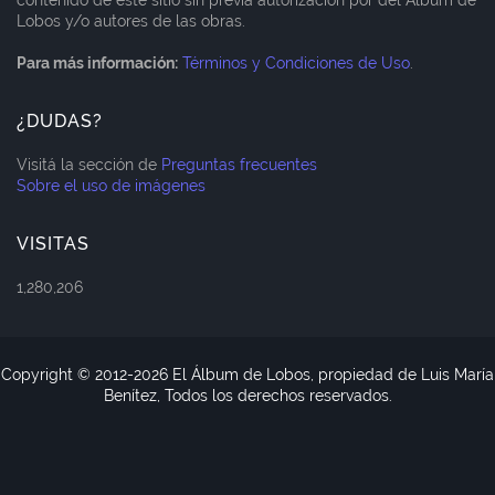
contenido de este sitio sin previa autorización por del Álbum de
Lobos y/o autores de las obras.
Para más información:
Términos y Condiciones de Uso
.
¿DUDAS?
Visitá la sección de
Preguntas frecuentes
Sobre el uso de imágenes
VISITAS
1,280,206
Copyright © 2012-
2026 El Álbum de Lobos, propiedad de Luis María
Benítez, Todos los derechos reservados.
Blogger Templates
CopyBloggerThemes.com
Home
About
Contact Us
RTL Version