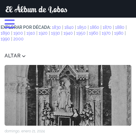
EXPLORAR POR DÉCADA:
1830
|
1840
|
1850
|
1860
|
1870
|
1880
|
1890
|
1900
|
1910
|
1920
|
1930
|
1940
|
1950
|
1960
|
1970
|
1980
|
1990
|
2000
ALTAR
domingo, enero 21, 2024