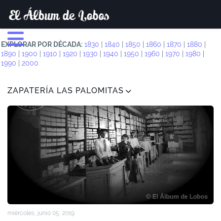
EXPLORAR POR DÉCADA:
1830
|
1840
|
1850
|
1860
|
1870
|
1880
|
1890
|
1900
|
1910
|
1920
|
1930
|
1940
|
1950
|
1960
|
1970
|
1980
|
1990
|
2000
ZAPATERÍA LAS PALOMITAS
miércoles, junio 05, 2019