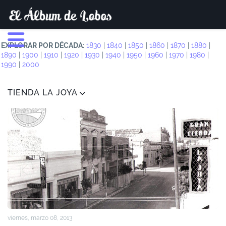
EXPLORAR POR DÉCADA:
1830
|
1840
|
1850
|
1860
|
1870
|
1880
|
1890
|
1900
|
1910
|
1920
|
1930
|
1940
|
1950
|
1960
|
1970
|
1980
|
1990
|
2000
TIENDA LA JOYA
viernes, marzo 08, 2013